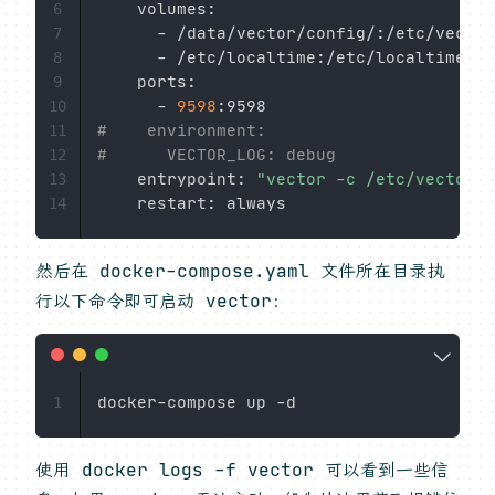
    volumes:

6
      - /data/vector/config/:/etc/vector
7
      - /etc/localtime:/etc/localtime   
8
    ports:

9
      - 
9598
:9598                       
10
#    environment:                   
11
#      VECTOR_LOG: debug
12
    entrypoint: 
"vector -c /etc/vector/*
13
14
然后在 docker-compose.yaml 文件所在目录执
行以下命令即可启动 vector：
1
使用 docker logs -f vector 可以看到一些信