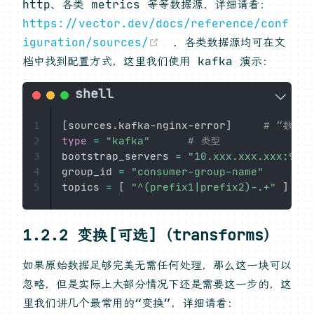
http、各类 metrics 等等数据源，详细请看：
https://vector.dev/docs/reference/conf
(opens new window)
iguration/sources/
，各类数据源均可在文
档中找到配置方式，这里我们使用 kafka 演示：
[
sources.kafka-nginx-error
]
# “数据源
1
type
=
"kafka"
# 类型
2
bootstrap_servers 
=
"10.xxx.xxx.xxx:9092
3
group_id 
=
"consumer-group-name"
4
topics 
=
[
"^(prefix1|prefix2)-.+"
]
5
1.2.2 变换[可选]（transforms）
如果原始数据足够完美无需任何处理，那么这一块可以
忽略，但是实际上大部分情况下还是需要这一步的，这
里我们讲几个最常用的“变换”，详细请看：