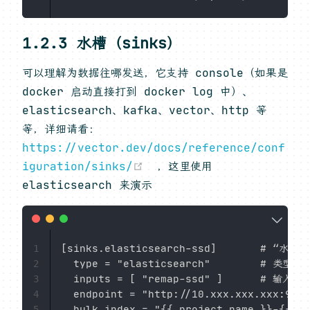
1.2.3 水槽（sinks）
可以理解为数据往哪发送，它支持 console（如果是
docker 启动直接打到 docker log 中）、
elasticsearch、kafka、vector、http 等
等，详细请看：
https://vector.dev/docs/reference/conf
(opens new window)
iguration/sinks/
，这里使用
elasticsearch 来演示
[sinks.elasticsearch-ssd]       # “水槽”
1
  type = "elasticsearch"        # 类型

2
  inputs = [ "remap-ssd" ]      # 
3
  endpoint = "http://10.xxx.xxx.xxx:92
4
5