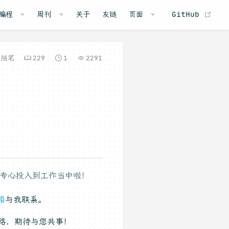
(o
编程
周刊
关于
友链
页面
GitHub
随笔
229
1
2291
专心投入到工作当中啦！
箱
与我联系。
络，期待与您共事！